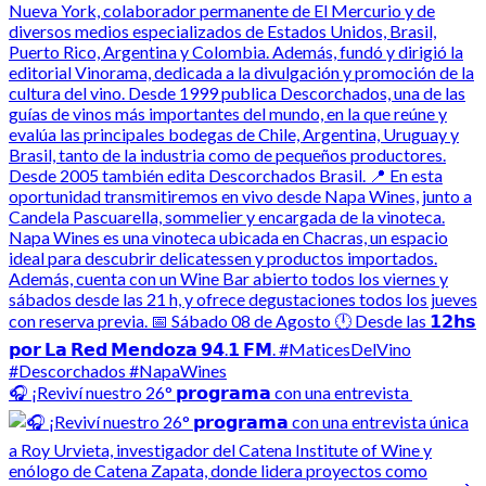
🎧 ¡Reviví nuestro 26° 𝗽𝗿𝗼𝗴𝗿𝗮𝗺𝗮 con una entrevista