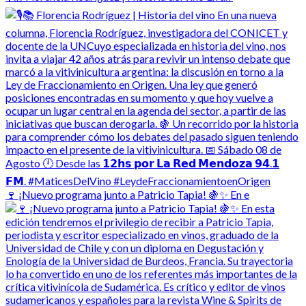
🍷 ¡Nuevo programa junto a Patricio Tapia! 🍇✨ En e