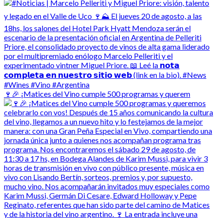
🍷🎉 ¡Matices del Vino cumple 500 programas y querem