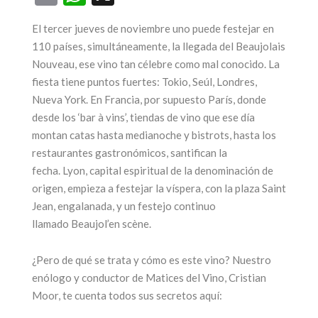
El tercer jueves de noviembre uno puede festejar en
ega una nueva
110 países, simultáneamente, la llegada del Beaujolais
Nouveau, ese vino tan célebre como mal conocido. La
edición de la
25 años par
fiesta tiene puntos fuertes: Tokio, Seúl, Londres,
feria más
ícono de
Nueva York. En Francia, por supuesto París, donde
sperada: Alta
turismo 
desde los ‘bar à vins’, tiendas de vino que ese día
Gama by
Mendoz
montan catas hasta medianoche y bistrots, hasta los
restaurantes gastronómicos, santifican la
Sheraton
17 junio, 2026
fecha. Lyon, capital espiritual de la denominación de
17 julio, 2026
origen, empieza a festejar la víspera, con la plaza Saint
CONTINUAR LEYEN
Jean, engalanada, y un festejo continuo
CONTINUAR LEYENDO
llamado Beaujol’en scène.
¿Pero de qué se trata y cómo es este vino? Nuestro
enólogo y conductor de Matices del Vino, Cristian
Moor, te cuenta todos sus secretos aquí: