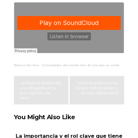
Matices Del Vino
·
Curiosidades del mundo vino: El vino que se vende solo un jueves de noviembre
¿Influye el diseño de
Vinos biodinámicos:
una etiqueta en la
lo que debes saber y
percepción del
el caso Alpamanta
vino?
You Might Also Like
La importancia y el rol clave que tiene