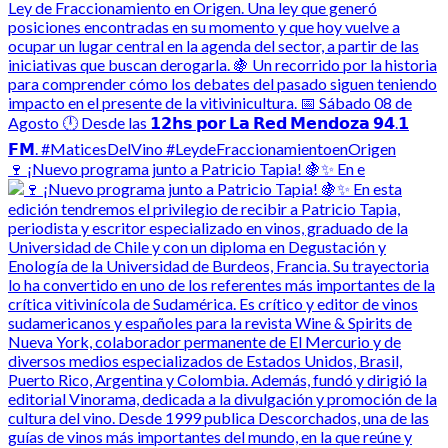
🍷 ¡Nuevo programa junto a Patricio Tapia! 🍇✨ En e