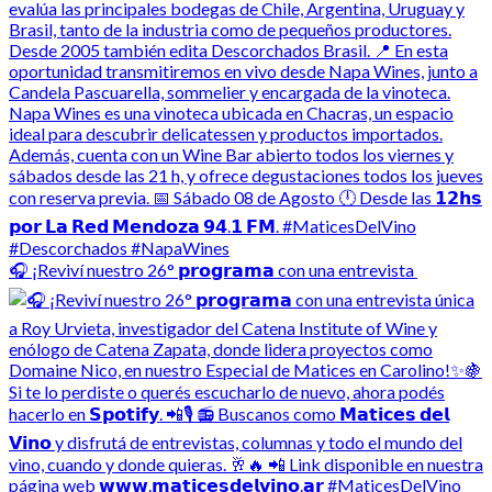
🎧 ¡Reviví nuestro 26° 𝗽𝗿𝗼𝗴𝗿𝗮𝗺𝗮 con una entrevista