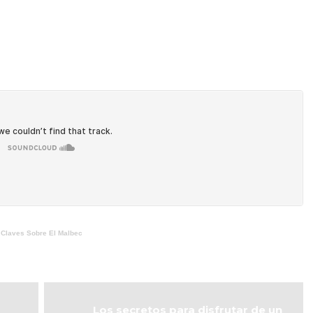
Park Hyatt
Mendoza
 para un
celebra su 25º
o del
aniversario con
mo en
un exclusivo
doza
ciclo de
o, 2026
experiencias
 LEYENDO
5 junio, 2026
CONTINUAR LEYENDO
s Claves Sobre El Malbec
Los secretos para disfrutar de un