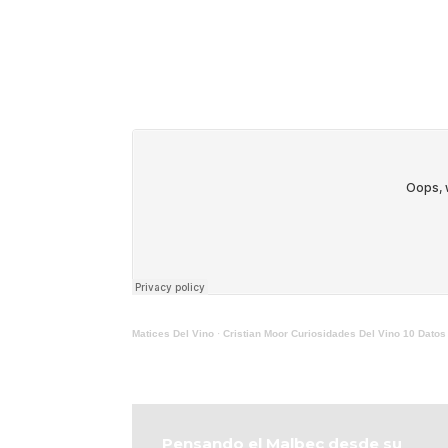
Llega una nueva
edición de la
25 años
feria más
ícon
esperada: Alta
turis
Gama by
Men
Sheraton
17 juni
17 julio, 2026
CONTINUAR
CONTINUAR LEYENDO
Matices Del Vino
·
Cristian Moor Curiosidades Del Vino 10 Dato
Pensando el Malbec desde su