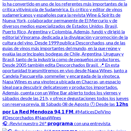
🎧 ¡Reviví nuestro 26° 𝗽𝗿𝗼𝗴𝗿𝗮𝗺𝗮 con una entrevista