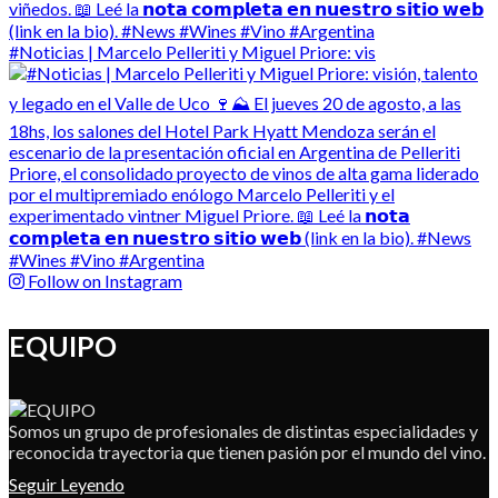
#Noticias | Marcelo Pelleriti y Miguel Priore: vis
Follow on Instagram
EQUIPO
Somos un grupo de profesionales de distintas especialidades y
reconocida trayectoria que tienen pasión por el mundo del vino.
Seguir Leyendo