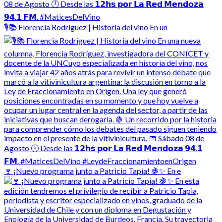
🎙️📚 Florencia Rodríguez | Historia del vino En un
🍷 ¡Nuevo programa junto a Patricio Tapia! 🍇✨ En e