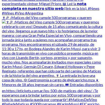
🍷🎉 ¡Matices del Vino cumple 500 programas y querem