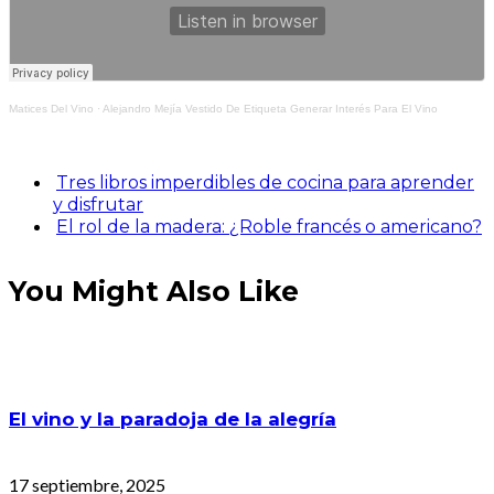
Matices Del Vino
·
Alejandro Mejía Vestido De Etiqueta Generar Interés Para El Vino
Tres libros imperdibles de cocina para aprender
y disfrutar
El rol de la madera: ¿Roble francés o americano?
You Might Also Like
El vino y la paradoja de la alegría
17 septiembre, 2025