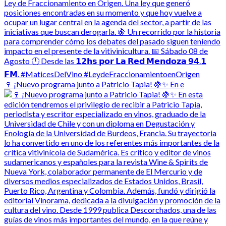
🍷 ¡Nuevo programa junto a Patricio Tapia! 🍇✨ En e