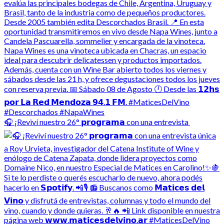
🎧 ¡Reviví nuestro 26° 𝗽𝗿𝗼𝗴𝗿𝗮𝗺𝗮 con una entrevista