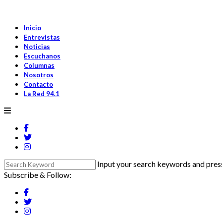
Inicio
Entrevistas
Noticias
Escuchanos
Columnas
Nosotros
Contacto
La Red 94.1
Input your search keywords and press
Subscribe & Follow: