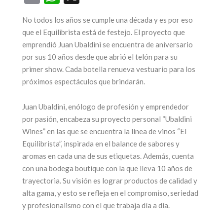
No todos los años se cumple una década y es por eso
ega una nueva
que el Equilibrista está de festejo. El proyecto que
emprendió Juan Ubaldini se encuentra de aniversario
edición de la
25 años par
por sus 10 años desde que abrió el telón para su
feria más
ícono de
primer show. Cada botella renueva vestuario para los
sperada: Alta
turismo 
próximos espectáculos que brindarán.
Gama by
Mendoz
Juan Ubaldini, enólogo de profesión y emprendedor
Sheraton
17 junio, 2026
por pasión, encabeza su proyecto personal “Ubaldini
17 julio, 2026
Wines” en las que se encuentra la línea de vinos “El
CONTINUAR LEYEN
Equilibrista”, inspirada en el balance de sabores y
CONTINUAR LEYENDO
aromas en cada una de sus etiquetas. Además, cuenta
con una bodega boutique con la que lleva 10 años de
trayectoria. Su visión es lograr productos de calidad y
alta gama, y esto se refleja en el compromiso, seriedad
y profesionalismo con el que trabaja día a día.