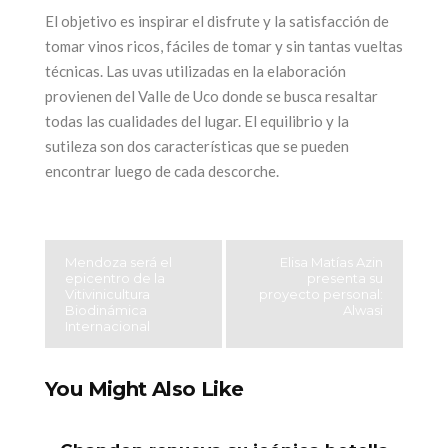
El objetivo es inspirar el disfrute y la satisfacción de
tomar vinos ricos, fáciles de tomar y sin tantas vueltas
técnicas. Las uvas utilizadas en la elaboración
provienen del Valle de Uco donde se busca resaltar
todas las cualidades del lugar. El equilibrio y la
sutileza son dos características que se pueden
encontrar luego de cada descorche.
Mendoza será el
Elisa Matías Azin
epicentro de la
presenta su
Vitivinicultura
proyecto personal:
Biodinámica
Alwasi
Internacional
You Might Also Like