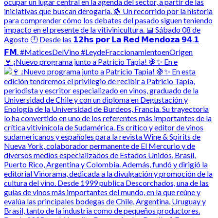
🍷 ¡Nuevo programa junto a Patricio Tapia! 🍇✨ En e