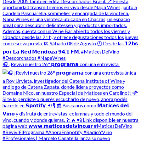
🎧 ¡Reviví nuestro 26° 𝗽𝗿𝗼𝗴𝗿𝗮𝗺𝗮 con una entrevista
#Profesionales | Marcelo Canatella lanza su nuevo