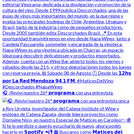
🎧 ¡Reviví nuestro 26° 𝗽𝗿𝗼𝗴𝗿𝗮𝗺𝗮 con una entrevista