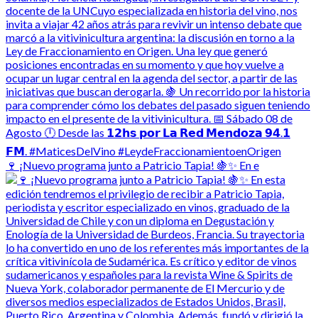
🍷 ¡Nuevo programa junto a Patricio Tapia! 🍇✨ En e