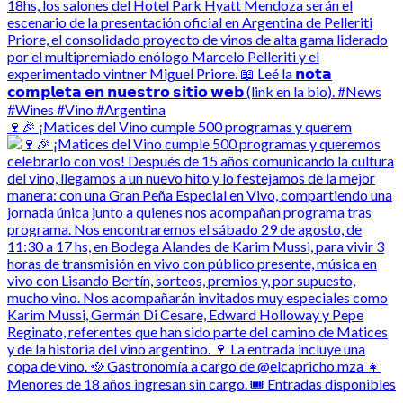
🍷🎉 ¡Matices del Vino cumple 500 programas y querem