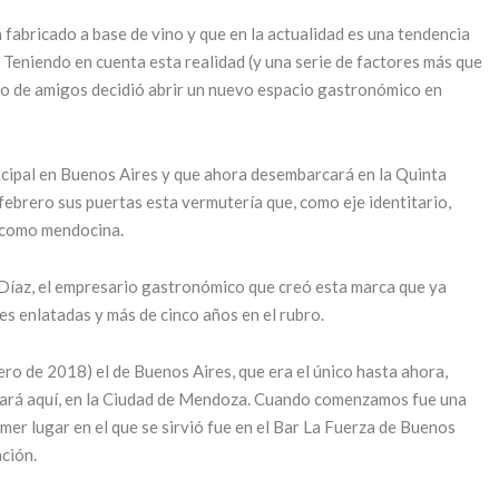
 fabricado a base de vino y que en la actualidad es una tendencia
Park Hyatt
 Teniendo en cuenta esta realidad (y una serie de factores más que
Mendoza
o de amigos decidió abrir un nuevo espacio gastronómico en
 para un
celebra su 25º
o del
aniversario con
incipal en Buenos Aires y que ahora desembarcará en la Quinta
mo en
un exclusivo
 febrero sus puertas esta vermutería que, como eje identitario,
doza
ciclo de
a como mendocina.
o, 2026
experiencias
n Díaz, el empresario gastronómico que creó esta marca que ya
 LEYENDO
5 junio, 2026
s enlatadas y más de cinco años en el rubro.
CONTINUAR LEYENDO
o de 2018) el de Buenos Aires, que era el único hasta ahora,
tará aquí, en la Ciudad de Mendoza. Cuando comenzamos fue una
mer lugar en el que se sirvió fue en el Bar La Fuerza de Buenos
ación.