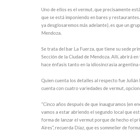
Uno de ellos es el vermut, que precisamente está
que se está imponiendo en bares y restaurantes.
Llega una nueva
ya desglosaremos más adelante), es que un grup
edición de la
25 años
Mendoza.
feria más
ícon
Se trata del bar La Fuerza, que tiene su sede pr
esperada: Alta
turis
Sección de la Ciudad de Mendoza. Allí, abrirá en
Gama by
Men
hace énfasis tanto en la idiosincrasia argentin
Sheraton
17 juni
Quien cuenta los detalles al respecto fue Juliá
17 julio, 2026
CONTINUAR
cuenta con cuatro variedades de vermut, opcione
CONTINUAR LEYENDO
“Cinco años después de que inauguramos (en ener
vamos a estar abriendo el segundo local que es
forma de lanzar el vermut porque de hecho el pri
Aires”, recuerda Díaz, que es sommelier de form