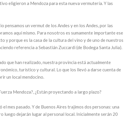
otivo eligieron a Mendoza para esta nueva vermutería. Y las
pio pensamos un vermut de los Andes y en los Andes, por las
aboramos aquí mismo. Para nosotros es sumamente importante ese
cto y porque es la casa de la cultura del vino y de uno de nuestros
aciendo referencia a Sebastián Zuccardi (de Bodega Santa Julia).
ado que han realizado, nuestra provincia está actualmente
ómico, turístico y cultural. Lo que los llevó a darse cuenta de
rir un local mendocino.
 Fuerza Mendoza?, ¿Están proyectando a largo plazo?
ó el mes pasado. Y de Buenos Aires trajimos dos personas: una
ro luego dejarán lugar al personal local. Inicialmente serán 20