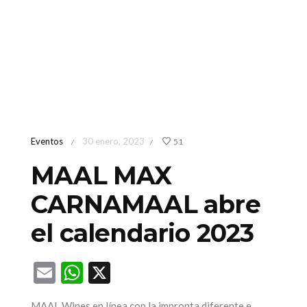
Eventos
30 enero, 2023
51
/
/
MAAL MAX
CARNAMAAL abre
el calendario 2023
Email
WhatsApp
X
MAAL Wines en línea con la impronta diferente e