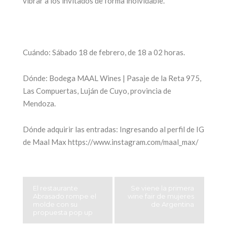
vibrar a los invitados de forma inolvidable.
Cuándo: Sábado 18 de febrero, de 18 a 02 horas.
Dónde: Bodega MAAL Wines | Pasaje de la Reta 975,
Las Compuertas, Luján de Cuyo, provincia de
Mendoza.
Dónde adquirir las entradas: Ingresando al perfil de IG
de Maal Max https://www.instagram.com/maal_max/
El restaurante
Se viene la primera
Abrasado rompe el
wine fair de mujeres
molde con su
de Argentina
propuesta pop up