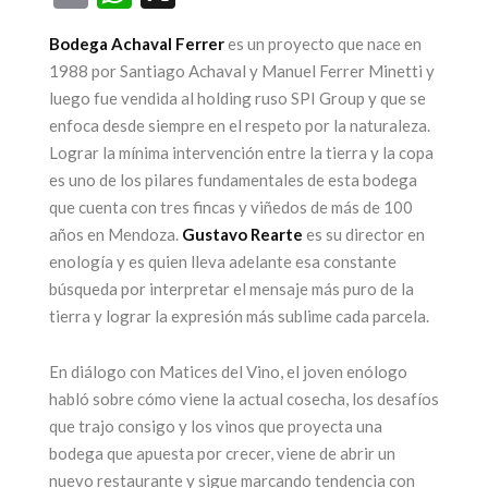
Bodega Achaval Ferrer
es un proyecto que nace en
ega una nueva
1988 por Santiago Achaval y Manuel Ferrer Minetti y
luego fue vendida al holding ruso SPI Group y que se
edición de la
25 años par
enfoca desde siempre en el respeto por la naturaleza.
feria más
ícono de
Lograr la mínima intervención entre la tierra y la copa
sperada: Alta
turismo 
es uno de los pilares fundamentales de esta bodega
Gama by
Mendoz
que cuenta con tres fincas y viñedos de más de 100
años en Mendoza.
Gustavo Rearte
es su director en
Sheraton
17 junio, 2026
enología y es quien lleva adelante esa constante
17 julio, 2026
búsqueda por interpretar el mensaje más puro de la
CONTINUAR LEYEN
tierra y lograr la expresión más sublime cada parcela.
CONTINUAR LEYENDO
En diálogo con Matices del Vino, el joven enólogo
habló sobre cómo viene la actual cosecha, los desafíos
que trajo consigo y los vinos que proyecta una
bodega que apuesta por crecer, viene de abrir un
nuevo restaurante y sigue marcando tendencia con