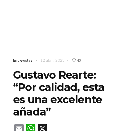
Entrevistas
12 abril, 2023
45
/
/
Gustavo Rearte:
“Por calidad, esta
es una excelente
añada”
Email
WhatsApp
X