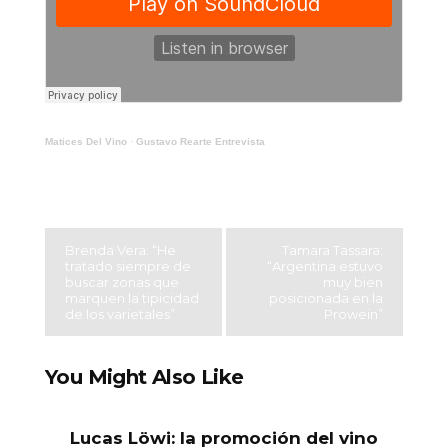
Matices Del Vino
·
Gustavo Rearte Entrevista
Brenda Vera: “He
Tamara Tassara:
tratado siempre de
“Argentina estuvo
buscar zonas que
muy bien
marquen la tipicidad
posicionada en la
de los varietales”
Prowein”
You Might Also Like
Lucas Löwi: la promoción del vino