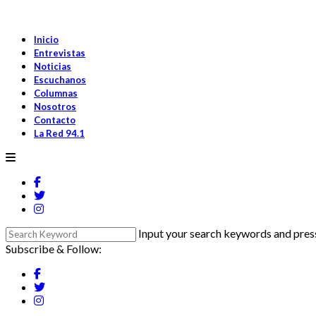
Inicio
Entrevistas
Noticias
Escuchanos
Columnas
Nosotros
Contacto
La Red 94.1
Input your search keywords and press
Subscribe & Follow: