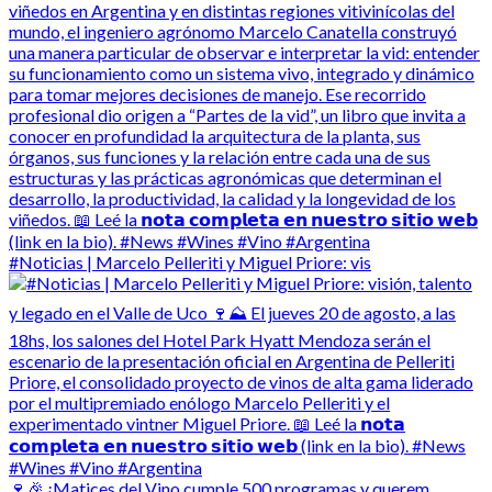
#Noticias | Marcelo Pelleriti y Miguel Priore: vis
🍷🎉 ¡Matices del Vino cumple 500 programas y querem