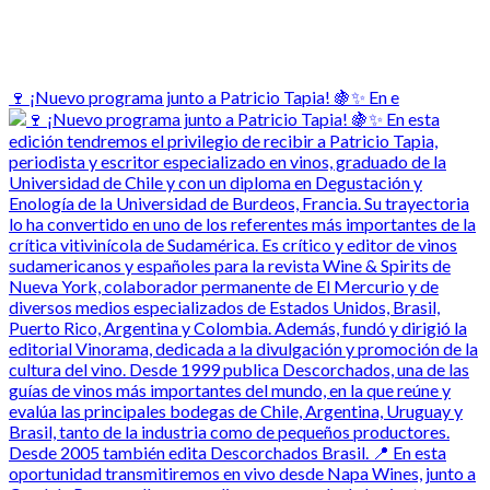
🍷 ¡Nuevo programa junto a Patricio Tapia! 🍇✨ En e