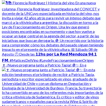
🍷 ¡Nuevo programa junto a Patricio Tapia! 🍇✨ En e