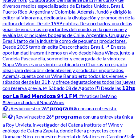
🎧 ¡Reviví nuestro 26° 𝗽𝗿𝗼𝗴𝗿𝗮𝗺𝗮 con una entrevista