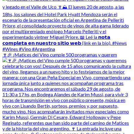
🍷🎉 ¡Matices del Vino cumple 500 programas y querem