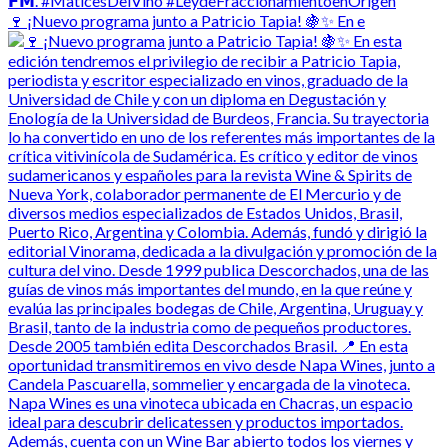
🍷 ¡Nuevo programa junto a Patricio Tapia! 🍇✨ En e