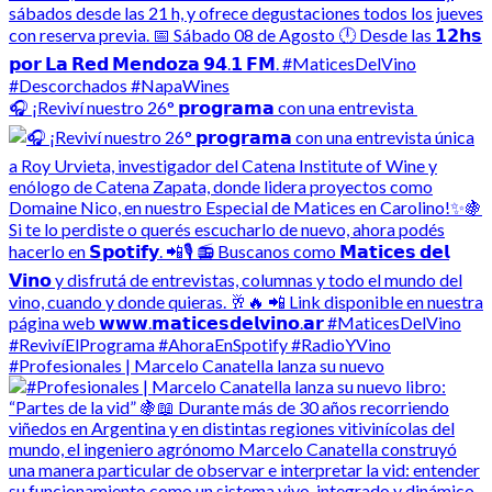
🎧 ¡Reviví nuestro 26° 𝗽𝗿𝗼𝗴𝗿𝗮𝗺𝗮 con una entrevista
#Profesionales | Marcelo Canatella lanza su nuevo