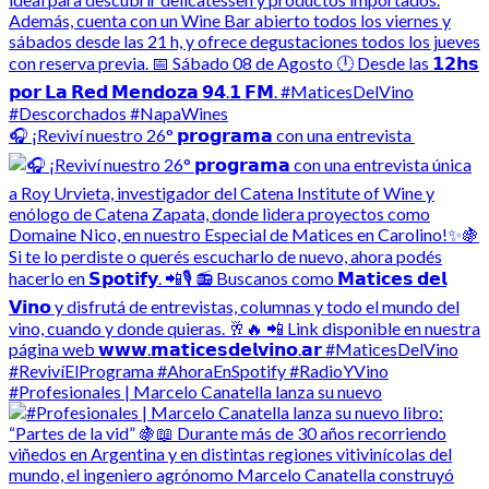
🎧 ¡Reviví nuestro 26° 𝗽𝗿𝗼𝗴𝗿𝗮𝗺𝗮 con una entrevista
#Profesionales | Marcelo Canatella lanza su nuevo