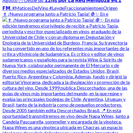
🍷 ¡Nuevo programa junto a Patricio Tapia! 🍇✨ En e