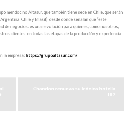
rupo mendocino Altasur, que también tiene sede en Chile, que serán
Argentina, Chile y Brasil), desde donde señalan que “este
d de negocios: es una revolución para quienes, como nosotros,
tros clientes, en todas las etapas de la producción y experiencia
n la empresa:
https://grupoaltasur.com/
al
Chandon renueva su icónica botella
e
187