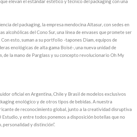
 que elevan el estándar estético y técnico del packaging con una
Park Hyatt
Mendoza
riencia del packaging, la empresa mendocina Altasur, con sedes en
 para un
as alcohólicas del Cono Sur, una línea de envases que promete ser
celebra su 25º
o del
ón. Con esto, suman a su portfolio -tapones Diam, equipos de
aniversario con
deras enológicas de alta gama Boisé-, una nueva unidad de
mo en
un exclusivo
m, de la mano de Parglass y su concepto revolucionario Oh My
doza
ciclo de
o, 2026
experiencias
 LEYENDO
5 junio, 2026
uidor oficial en Argentina, Chile y Brasil de modelos exclusivos
CONTINUAR LEYENDO
ckaging enológico y de otros tipos de bebidas. A nuestra
icante de reconocimiento global, junto a la creatividad disruptiva
 Estudio, y entre todos ponemos a disposición botellas que no
 personalidad y distinción”.