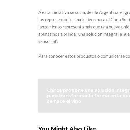
A esta iniciativa se suma, desde Argentina, el g
los representantes exclusivos para el Cono Sur (
lanzamiento representa más que una nueva unida
apuntamos a brindar una solución integral a nues
sensorial”.
Para conocer estos productos o comunicarse co
Chirca propone una solución integr
para transformar la forma en la qu
se hace el vino
You Might Also Like