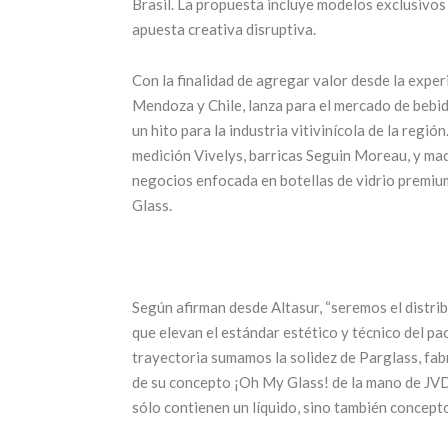
Brasil. La propuesta incluye modelos exclusivos
apuesta creativa disruptiva.
Llega una nueva
Con la finalidad de agregar valor desde la expe
edición de la
25 años
Mendoza y Chile, lanza para el mercado de bebid
feria más
ícon
un hito para la industria vitivinícola de la regi
medición Vivelys, barricas Seguin Moreau, y ma
esperada: Alta
turis
negocios enfocada en botellas de vidrio premiu
Gama by
Men
Glass.
Sheraton
17 juni
17 julio, 2026
CONTINUAR
Según afirman desde Altasur, “seremos el distrib
CONTINUAR LEYENDO
que elevan el estándar estético y técnico del pa
trayectoria sumamos la solidez de Parglass, fabr
de su concepto ¡Oh My Glass! de la mano de JVD
sólo contienen un líquido, sino también concepto,