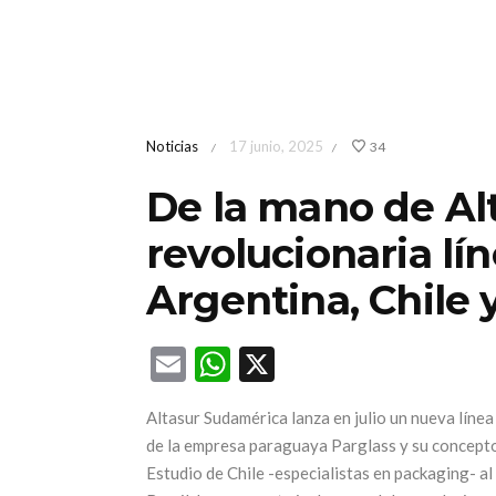
Noticias
17 junio, 2025
34
/
/
De la mano de Al
revolucionaria lín
Argentina, Chile y
Email
WhatsApp
X
Altasur Sudamérica lanza en julio un nueva líne
de la empresa paraguaya Parglass y su concepto
Estudio de Chile -especialistas en packaging- al 