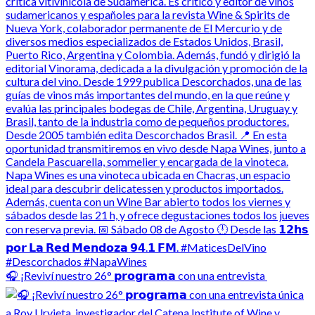
🎧 ¡Reviví nuestro 26° 𝗽𝗿𝗼𝗴𝗿𝗮𝗺𝗮 con una entrevista