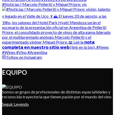
#Noticias | Marcelo Pelleriti y Miguel Priore: vis
Follow on Instagram
EQUIPO
Somos un grupo de profesionales de distintas especialidades y
reconocida trayectoria que tienen pasión por el mundo del vino.
Seguir Leyendo