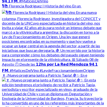
🎙️📚 Florencia Rodríguez | Historia del vino En un
🍷 ¡Nuevo programa junto a Patricio Tapia! 🍇✨ En e