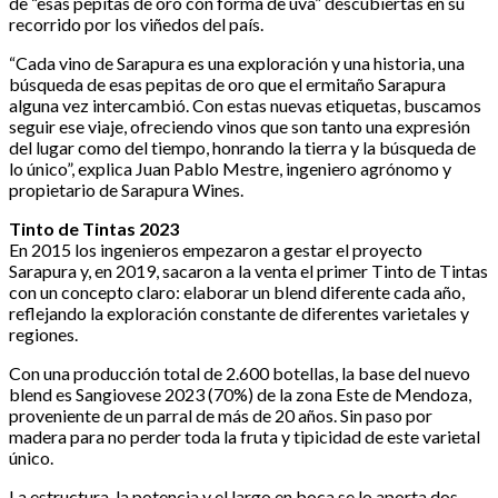
de “esas pepitas de oro con forma de uva” descubiertas en su
recorrido por los viñedos del país.
“Cada vino de Sarapura es una exploración y una historia, una
búsqueda de esas pepitas de oro que el ermitaño Sarapura
alguna vez intercambió. Con estas nuevas etiquetas, buscamos
seguir ese viaje, ofreciendo vinos que son tanto una expresión
del lugar como del tiempo, honrando la tierra y la búsqueda de
lo único”, explica Juan Pablo Mestre, ingeniero agrónomo y
propietario de Sarapura Wines.
Tinto de Tintas 2023
En 2015 los ingenieros empezaron a gestar el proyecto
Sarapura y, en 2019, sacaron a la venta el primer Tinto de Tintas
con un concepto claro: elaborar un blend diferente cada año,
reflejando la exploración constante de diferentes varietales y
regiones.
Con una producción total de 2.600 botellas, la base del nuevo
blend es Sangiovese 2023 (70%) de la zona Este de Mendoza,
proveniente de un parral de más de 20 años. Sin paso por
madera para no perder toda la fruta y tipicidad de este varietal
único.
La estructura, la potencia y el largo en boca se lo aporta dos