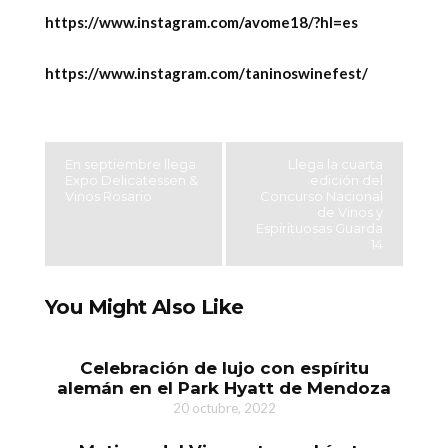
https://www.instagram.com/avome18/?hl=es
https://www.instagram.com/taninoswinefest/
En septiembre llega
Llega la cuarta
Expo Delicatessen &
edición del
Vinos Rosario
Concurso Nacional
de Vinos y
Espirituosas Guarda
14
You Might Also Like
Celebración de lujo con espíritu
alemán en el Park Hyatt de Mendoza
20 octubre, 2022