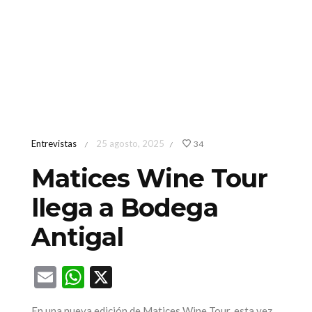
Entrevistas
25 agosto, 2025
34
/
/
Matices Wine Tour
llega a Bodega
Antigal
Email
WhatsApp
X
En una nueva edición de Matices Wine Tour, esta vez