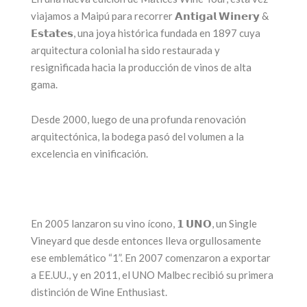
viajamos a Maipú para recorrer 𝗔𝗻𝘁𝗶𝗴𝗮𝗹 𝗪𝗶𝗻𝗲𝗿𝘆 &
𝗘𝘀𝘁𝗮𝘁𝗲𝘀, una joya histórica fundada en 1897 cuya
ega una nueva
arquitectura colonial ha sido restaurada y
edición de la
25 años par
resignificada hacia la producción de vinos de alta
gama.
feria más
ícono de
sperada: Alta
turismo 
Desde 2000, luego de una profunda renovación
Gama by
Mendoz
arquitectónica, la bodega pasó del volumen a la
Sheraton
excelencia en vinificación.
17 junio, 2026
17 julio, 2026
CONTINUAR LEYEN
CONTINUAR LEYENDO
En 2005 lanzaron su vino ícono, 𝟭 𝗨𝗡𝗢, un Single
Vineyard que desde entonces lleva orgullosamente
ese emblemático “1”. En 2007 comenzaron a exportar
a EE.UU., y en 2011, el UNO Malbec recibió su primera
distinción de Wine Enthusiast.