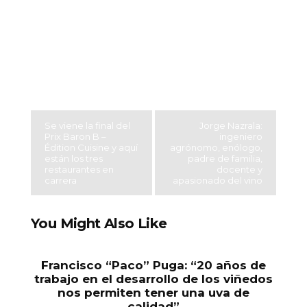
Se viene la final del
Jorge Nazrala:
Prix Baron B –
ingeniero
Édition Cuisine y aquí
agrónomo, enólogo,
están los tres
padre de familia,
restaurantes en
docente y
carrera
apasionado del vino
You Might Also Like
Francisco “Paco” Puga: “20 años de
trabajo en el desarrollo de los viñedos
nos permiten tener una uva de
calidad”