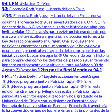
🎙️📚 Florencia Rodríguez | Historia del vino En un
🍷 ¡Nuevo programa junto a Patricio Tapia! 🍇✨ En e