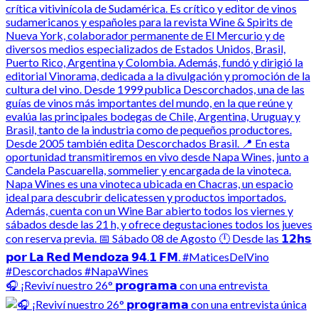
🎧 ¡Reviví nuestro 26° 𝗽𝗿𝗼𝗴𝗿𝗮𝗺𝗮 con una entrevista