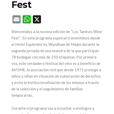
Fest
ega una nueva
Email
WhatsApp
X
edición de la
25 años par
Bienvenidos a la novena edición de “Los Taninos Wine
feria más
ícono de
Fest” . En este programa espeical transmitimos desde
sperada: Alta
turismo 
el Hotel Esplendor by Wyndham de Maipú durante la
Gama by
Mendoz
segunda jornada de una muestra de la que participan
Sheraton
78 bodegas con más de 250 etiquetas. Por primera
17 junio, 2026
vez, este verdadero festical del vino es a beneficio de
17 julio, 2026
AVOME, la asociación civil que desde 1971 protege a
CONTINUAR LEYEN
niños y niñas en situación de vulneración de derechos
CONTINUAR LEYENDO
y evita la institucionalización de los mismos a través
de la selección y el seguimiento de familias
temporarias.
Durante el programa vas a escuchar a enólogos y