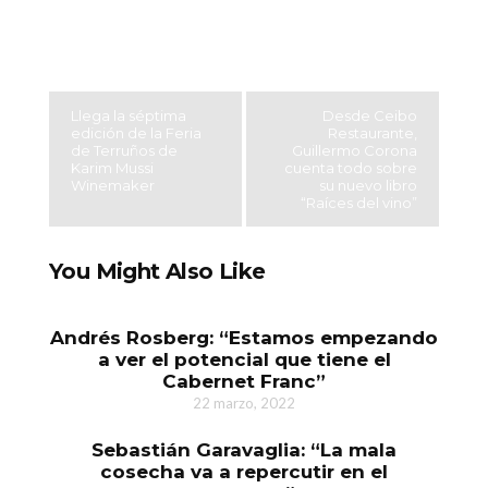
Llega la séptima
Desde Ceibo
edición de la Feria
Restaurante,
de Terruños de
Guillermo Corona
Karim Mussi
cuenta todo sobre
Winemaker
su nuevo libro
“Raíces del vino”
You Might Also Like
Andrés Rosberg: “Estamos empezando
a ver el potencial que tiene el
Cabernet Franc”
22 marzo, 2022
Sebastián Garavaglia: “La mala
cosecha va a repercutir en el