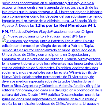
🍷 ¡Nuevo programa junto a Patricio Tapia! 🍇✨ En e