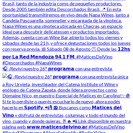
🎧 ¡Reviví nuestro 26° 𝗽𝗿𝗼𝗴𝗿𝗮𝗺𝗮 con una entrevista