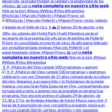
#Noticias | Marcelo Pelleriti y Miguel Priore: vis
🍷🎉 ¡Matices del Vino cumple 500 programas y querem