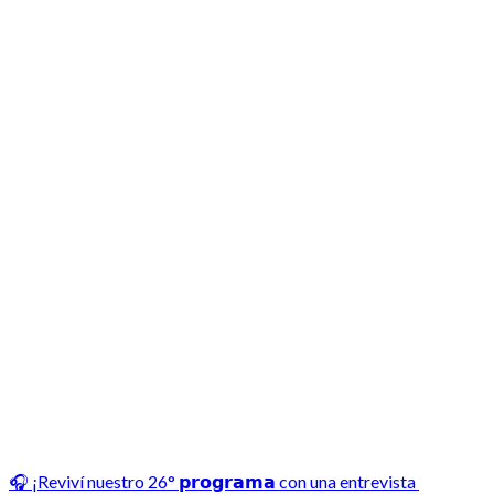
🎧 ¡Reviví nuestro 26° 𝗽𝗿𝗼𝗴𝗿𝗮𝗺𝗮 con una entrevista