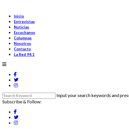
Inicio
Entrevistas
Noticias
Escuchanos
Columnas
Nosotros
Contacto
La Red 94.1
Input your search keywords and press
Subscribe & Follow: