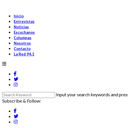
Inicio
Entrevistas
Noticias
Escuchanos
Columnas
Nosotros
Contacto
La Red 94.1
Input your search keywords and press
Subscribe & Follow: