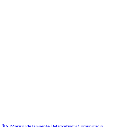
🎙️🍷 Marisol de la Fuente | Marketing y Comunicació