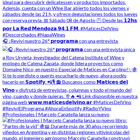
🎧 ¡Reviví nuestro 26° 𝗽𝗿𝗼𝗴𝗿𝗮𝗺𝗮 con una entrevista
#Profesionales | Marcelo Canatella lanza su nuevo