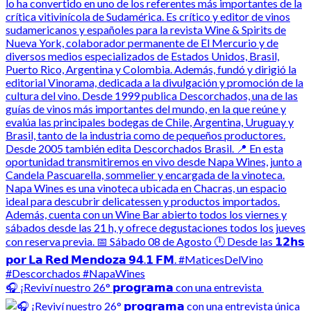
🎧 ¡Reviví nuestro 26° 𝗽𝗿𝗼𝗴𝗿𝗮𝗺𝗮 con una entrevista