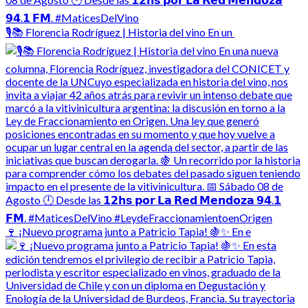
🎙️📚 Florencia Rodríguez | Historia del vino En un
🍷 ¡Nuevo programa junto a Patricio Tapia! 🍇✨ En e