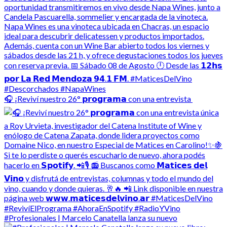
🎧 ¡Reviví nuestro 26° 𝗽𝗿𝗼𝗴𝗿𝗮𝗺𝗮 con una entrevista
#Profesionales | Marcelo Canatella lanza su nuevo