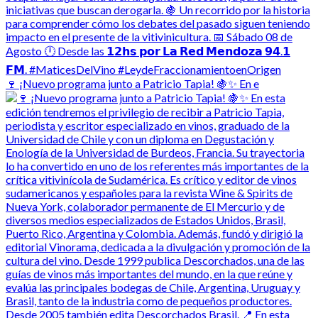
🍷 ¡Nuevo programa junto a Patricio Tapia! 🍇✨ En e