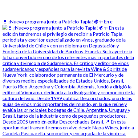
🍷 ¡Nuevo programa junto a Patricio Tapia! 🍇✨ En e