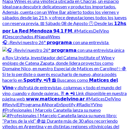
🎧 ¡Reviví nuestro 26° 𝗽𝗿𝗼𝗴𝗿𝗮𝗺𝗮 con una entrevista
#Profesionales | Marcelo Canatella lanza su nuevo