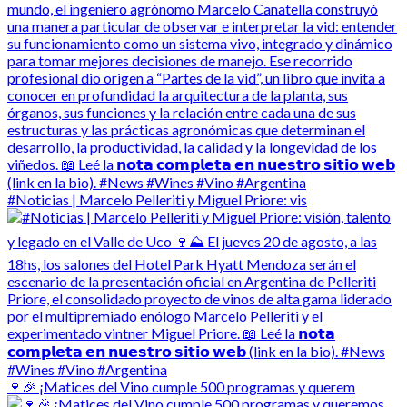
#Noticias | Marcelo Pelleriti y Miguel Priore: vis
🍷🎉 ¡Matices del Vino cumple 500 programas y querem