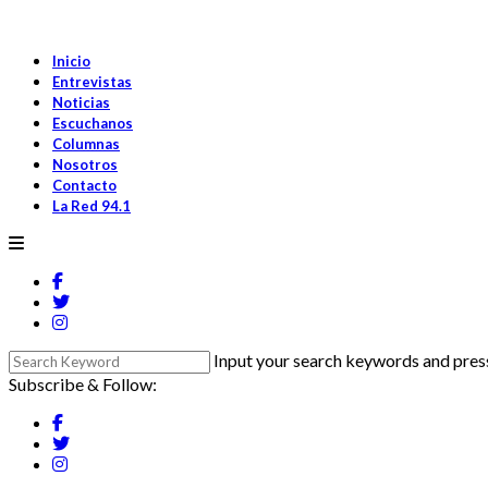
Inicio
Entrevistas
Noticias
Escuchanos
Columnas
Nosotros
Contacto
La Red 94.1
Input your search keywords and press
Subscribe & Follow: