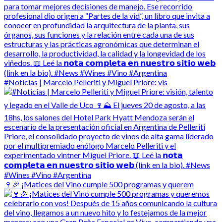
#Noticias | Marcelo Pelleriti y Miguel Priore: vis
🍷🎉 ¡Matices del Vino cumple 500 programas y querem