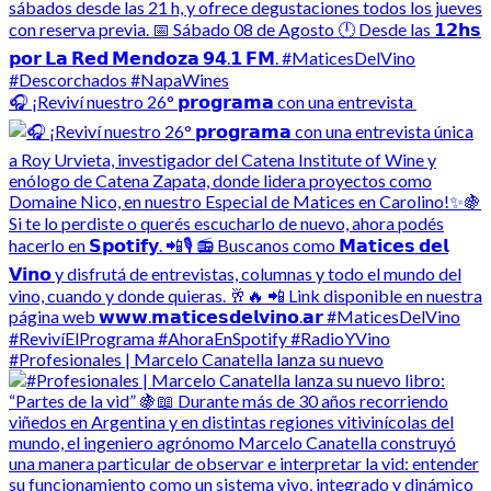
🎧 ¡Reviví nuestro 26° 𝗽𝗿𝗼𝗴𝗿𝗮𝗺𝗮 con una entrevista
#Profesionales | Marcelo Canatella lanza su nuevo