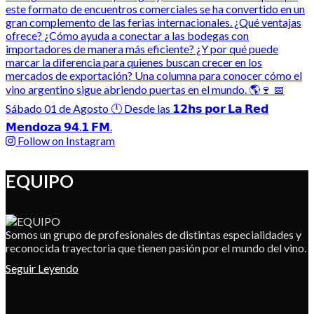
Follow on Instagram
EQUIPO
Somos un grupo de profesionales de distintas especialidades y
reconocida trayectoria que tienen pasión por el mundo del vino.
Seguir Leyendo