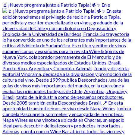
🍷 ¡Nuevo programa junto a Patricio Tapia! 🍇✨ En e