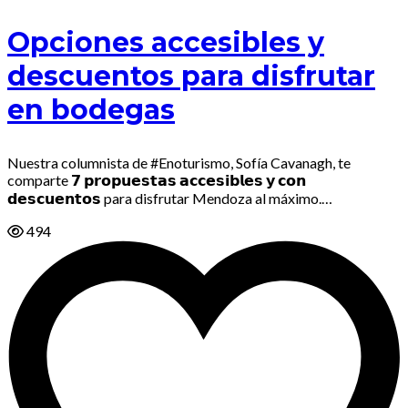
Opciones accesibles y
descuentos para disfrutar
en bodegas
Nuestra columnista de #Enoturismo, Sofía Cavanagh, te
comparte 𝟳 𝗽𝗿𝗼𝗽𝘂𝗲𝘀𝘁𝗮𝘀 𝗮𝗰𝗰𝗲𝘀𝗶𝗯𝗹𝗲𝘀 𝘆 𝗰𝗼𝗻
𝗱𝗲𝘀𝗰𝘂𝗲𝗻𝘁𝗼𝘀 para disfrutar Mendoza al máximo.…
494