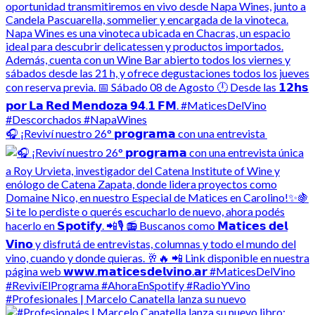
🎧 ¡Reviví nuestro 26° 𝗽𝗿𝗼𝗴𝗿𝗮𝗺𝗮 con una entrevista
#Profesionales | Marcelo Canatella lanza su nuevo