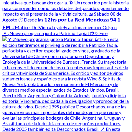
🍷 ¡Nuevo programa junto a Patricio Tapia! 🍇✨ En e