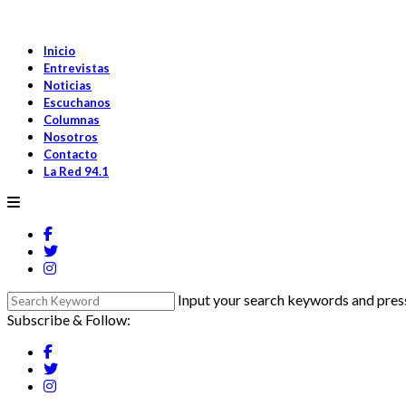
Inicio
Entrevistas
Noticias
Escuchanos
Columnas
Nosotros
Contacto
La Red 94.1
Input your search keywords and press
Subscribe & Follow: