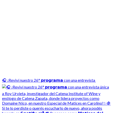
🎧 ¡Reviví nuestro 26° 𝗽𝗿𝗼𝗴𝗿𝗮𝗺𝗮 con una entrevista