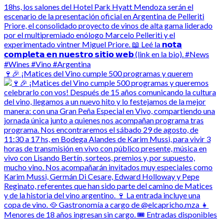
🍷🎉 ¡Matices del Vino cumple 500 programas y querem