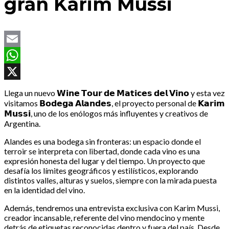
gran Karim Mussi
Email
WhatsApp
X
Llega un nuevo 𝗪𝗶𝗻𝗲 𝗧𝗼𝘂𝗿 𝗱𝗲 𝗠𝗮𝘁𝗶𝗰𝗲𝘀 𝗱𝗲𝗹 𝗩𝗶𝗻𝗼 y esta vez
visitamos 𝗕𝗼𝗱𝗲𝗴𝗮 𝗔𝗹𝗮𝗻𝗱𝗲𝘀, el proyecto personal de 𝗞𝗮𝗿𝗶𝗺
𝗠𝘂𝘀𝘀𝗶, uno de los enólogos más influyentes y creativos de
Argentina.
Alandes es una bodega sin fronteras: un espacio donde el
terroir se interpreta con libertad, donde cada vino es una
expresión honesta del lugar y del tiempo. Un proyecto que
desafía los límites geográficos y estilísticos, explorando
distintos valles, alturas y suelos, siempre con la mirada puesta
en la identidad del vino.
Además, tendremos una entrevista exclusiva con Karim Mussi,
creador incansable, referente del vino mendocino y mente
detrás de etiquetas reconocidas dentro y fuera del país. Desde