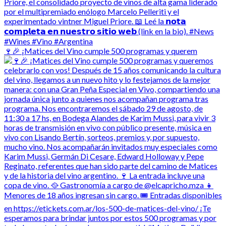
🍷🎉 ¡Matices del Vino cumple 500 programas y querem