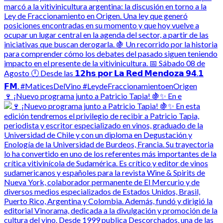
🍷 ¡Nuevo programa junto a Patricio Tapia! 🍇✨ En e