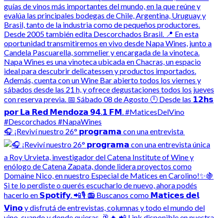
🎧 ¡Reviví nuestro 26° 𝗽𝗿𝗼𝗴𝗿𝗮𝗺𝗮 con una entrevista