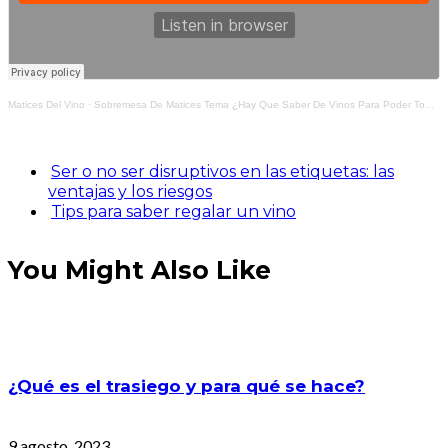
Matices Del Vino
·
Sobremesa De Matices Tema ¿Hay Que Saber De Vinos Para Poder Tomar?
Ser o no ser disruptivos en las etiquetas: las
ventajas y los riesgos
Tips para saber regalar un vino
You Might Also Like
¿Qué es el trasiego y para qué se hace?
9 agosto, 2023