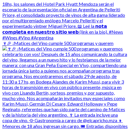
🍷🎉 ¡Matices del Vino cumple 500 programas y querem