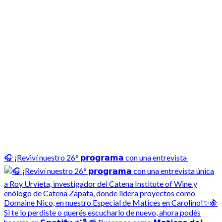
🎧 ¡Reviví nuestro 26° 𝗽𝗿𝗼𝗴𝗿𝗮𝗺𝗮 con una entrevista