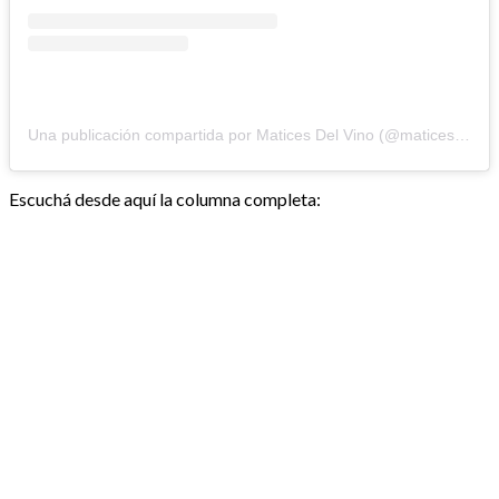
Una publicación compartida por Matices Del Vino (@maticesdelvino)
Escuchá desde aquí la columna completa: