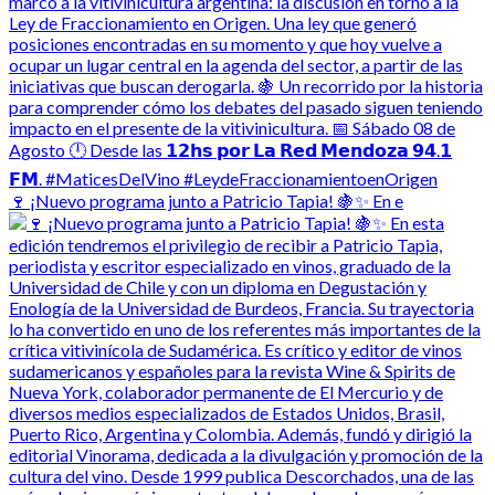
🍷 ¡Nuevo programa junto a Patricio Tapia! 🍇✨ En e