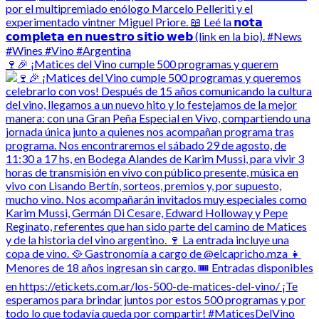
🍷🎉 ¡Matices del Vino cumple 500 programas y querem