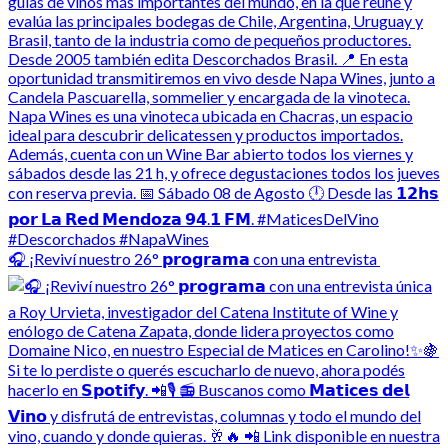
🎧 ¡Reviví nuestro 26° 𝗽𝗿𝗼𝗴𝗿𝗮𝗺𝗮 con una entrevista