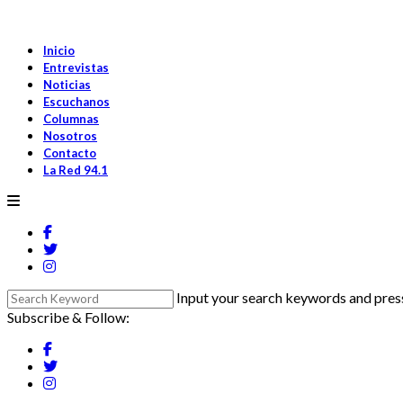
Inicio
Entrevistas
Noticias
Escuchanos
Columnas
Nosotros
Contacto
La Red 94.1
Input your search keywords and press
Subscribe & Follow: