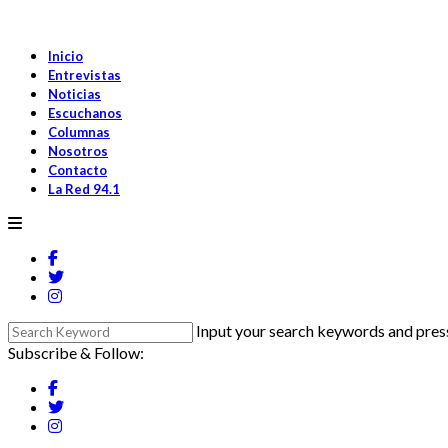
Inicio
Entrevistas
Noticias
Escuchanos
Columnas
Nosotros
Contacto
La Red 94.1
Input your search keywords and press
Subscribe & Follow: