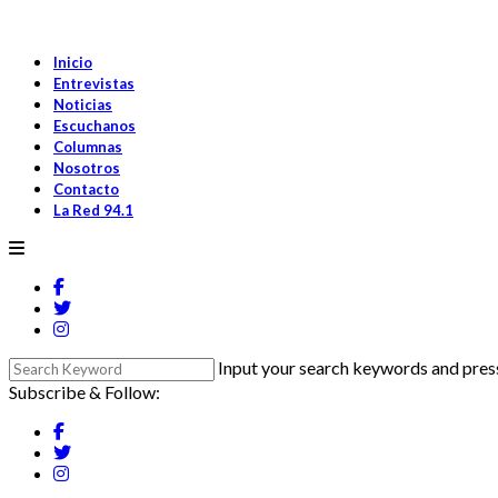
Inicio
Entrevistas
Noticias
Escuchanos
Columnas
Nosotros
Contacto
La Red 94.1
Input your search keywords and press
Subscribe & Follow: