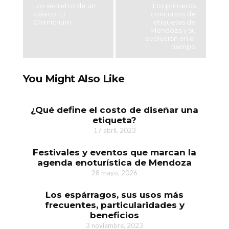
Los secretos de un
Los primeros
clásico: El
concursos de
Chimichurri
etiquetas de
Mendoza y su
evolución en el
tiempo
You Might Also Like
¿Qué define el costo de diseñar una
etiqueta?
17 abril, 2023
Festivales y eventos que marcan la
agenda enoturística de Mendoza
28 mayo, 2026
Los espárragos, sus usos más
frecuentes, particularidades y
beneficios
3 noviembre, 2023