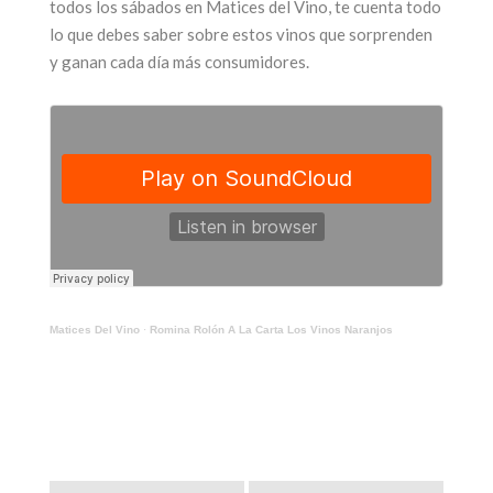
todos los sábados en Matices del Vino, te cuenta todo
lo que debes saber sobre estos vinos que sorprenden
y ganan cada día más consumidores.
ega una nueva
edición de la
25 años par
feria más
ícono de
sperada: Alta
turismo 
Gama by
Mendoz
Sheraton
17 junio, 2026
17 julio, 2026
CONTINUAR LEYEN
Matices Del Vino
·
Romina Rolón A La Carta Los Vinos Naranjos
CONTINUAR LEYENDO