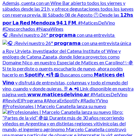
🎧 ¡Reviví nuestro 26° 𝗽𝗿𝗼𝗴𝗿𝗮𝗺𝗮 con una entrevista
#Profesionales | Marcelo Canatella lanza su nuevo