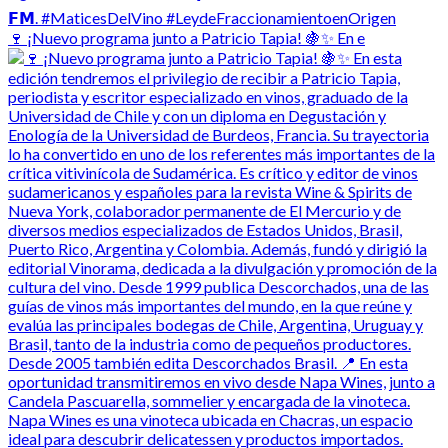
🍷 ¡Nuevo programa junto a Patricio Tapia! 🍇✨ En e