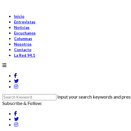
Inicio
Entrevistas
Noticias
Escuchanos
Columnas
Nosotros
Contacto
La Red 94.1
Input your search keywords and press
Subscribe & Follow: