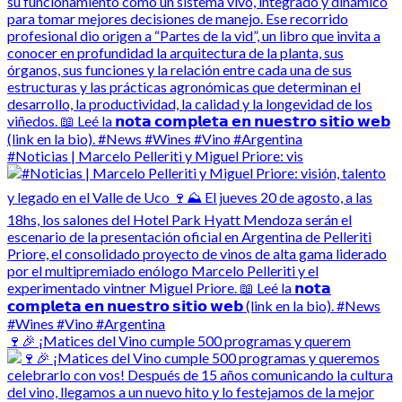
#Noticias | Marcelo Pelleriti y Miguel Priore: vis
🍷🎉 ¡Matices del Vino cumple 500 programas y querem