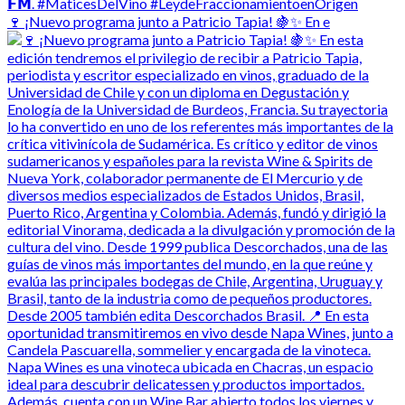
🍷 ¡Nuevo programa junto a Patricio Tapia! 🍇✨ En e