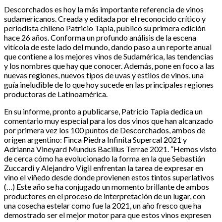
Descorchados es hoy la más importante referencia de vinos
sudamericanos. Creada y editada por el reconocido crítico y
periodista chileno Patricio Tapia, publicó su primera edición
hace 26 años. Conforma un profundo análisis de la escena
vitícola de este lado del mundo, dando paso a un reporte anual
que contiene a los mejores vinos de Sudamérica, las tendencias
y los nombres que hay que conocer. Además, pone en foco a las
nuevas regiones, nuevos tipos de uvas y estilos de vinos, una
guía ineludible de lo que hoy sucede en las principales regiones
productoras de Latinoamérica.
En su informe, pronto a publicarse, Patricio Tapia dedica un
comentario muy especial para los dos vinos que han alcanzado
por primera vez los 100 puntos de Descorchados, ambos de
origen argentino: Finca Piedra Infinita Supercal 2021 y
Adrianna Vineyard Mundus Bacillus Terrae 2021. “Hemos visto
de cerca cómo ha evolucionado la forma en la que Sebastián
Zuccardi y Alejandro Vigil enfrentan la tarea de expresar en
vino el viñedo desde donde provienen estos tintos superlativos
(…) Este año se ha conjugado un momento brillante de ambos
productores en el proceso de interpretación de un lugar, con
una cosecha estelar como fue la 2021, un año fresco que ha
demostrado ser el mejor motor para que estos vinos expresen