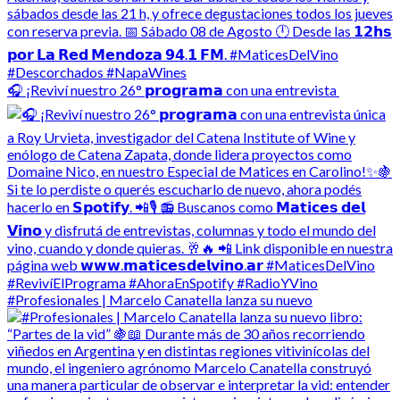
🎧 ¡Reviví nuestro 26° 𝗽𝗿𝗼𝗴𝗿𝗮𝗺𝗮 con una entrevista
#Profesionales | Marcelo Canatella lanza su nuevo