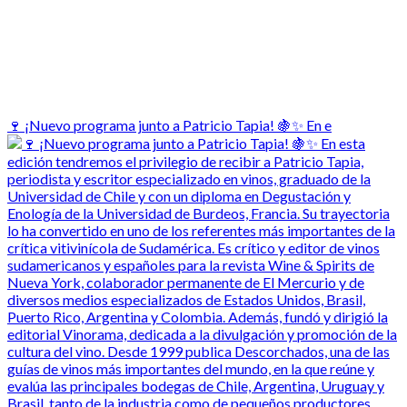
🍷 ¡Nuevo programa junto a Patricio Tapia! 🍇✨ En e