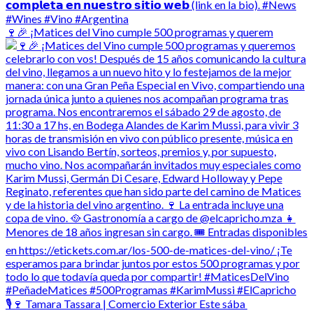
🍷🎉 ¡Matices del Vino cumple 500 programas y querem
🎙️🍷 Tamara Tassara | Comercio Exterior Este sába