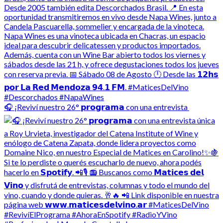
🎧 ¡Reviví nuestro 26° 𝗽𝗿𝗼𝗴𝗿𝗮𝗺𝗮 con una entrevista