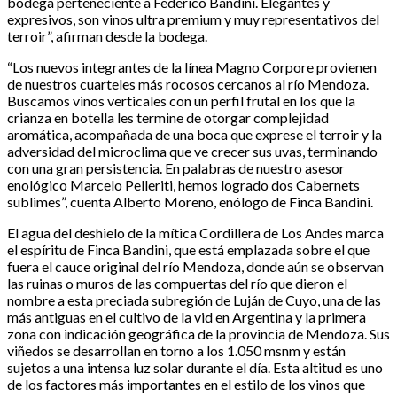
bodega perteneciente a Federico Bandini. Elegantes y
expresivos, son vinos ultra premium y muy representativos del
terroir”, afirman desde la bodega.
“Los nuevos integrantes de la línea Magno Corpore provienen
de nuestros cuarteles más rocosos cercanos al río Mendoza.
Buscamos vinos verticales con un perfil frutal en los que la
crianza en botella les termine de otorgar complejidad
aromática, acompañada de una boca que exprese el terroir y la
adversidad del microclima que ve crecer sus uvas, terminando
con una gran persistencia. En palabras de nuestro asesor
enológico Marcelo Pelleriti, hemos logrado dos Cabernets
sublimes”, cuenta Alberto Moreno, enólogo de Finca Bandini.
El agua del deshielo de la mítica Cordillera de Los Andes marca
el espíritu de Finca Bandini, que está emplazada sobre el que
fuera el cauce original del río Mendoza, donde aún se observan
las ruinas o muros de las compuertas del río que dieron el
nombre a esta preciada subregión de Luján de Cuyo, una de las
más antiguas en el cultivo de la vid en Argentina y la primera
zona con indicación geográfica de la provincia de Mendoza. Sus
viñedos se desarrollan en torno a los 1.050 msnm y están
sujetos a una intensa luz solar durante el día. Esta altitud es uno
de los factores más importantes en el estilo de los vinos que