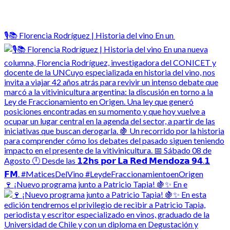
🎙️📚 Florencia Rodríguez | Historia del vino En un
🍷 ¡Nuevo programa junto a Patricio Tapia! 🍇✨ En e