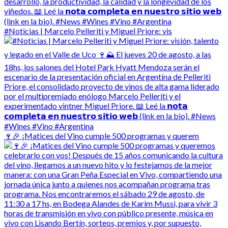
#Noticias | Marcelo Pelleriti y Miguel Priore: vis
🍷🎉 ¡Matices del Vino cumple 500 programas y querem