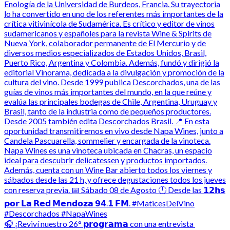
🎧 ¡Reviví nuestro 26° 𝗽𝗿𝗼𝗴𝗿𝗮𝗺𝗮 con una entrevista