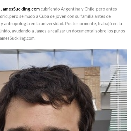
a
JamesSuckling.com
cubriendo Argentina y Chile, pero antes
Park Hyatt
rid, pero se mudó a Cuba de joven con su familia antes de
Mendoza
 y antropología en la universidad. Posteriormente, trabajó en la
 para un
Unido, ayudando a James a realizar un documental sobre los puros
celebra su 25º
o del
JamesSuckling.com.
aniversario con
mo en
un exclusivo
doza
ciclo de
o, 2026
experiencias
 LEYENDO
5 junio, 2026
CONTINUAR LEYENDO