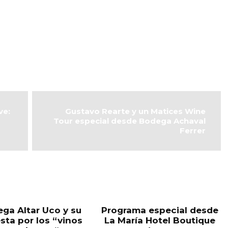
ve:
Gustavo Rearte y un Matices Wine
Tour especial desde Bodega Achaval
Ferrer
ga Altar Uco y su
Programa especial desde
sta por los “vinos
La María Hotel Boutique