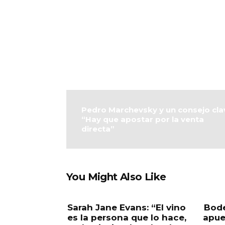
Pedro Marchevsky y un consejo cla
“Hay que apostar por la venta
directa”
You Might Also Like
Sarah Jane Evans: “El vino
Bode
es la persona que lo hace,
apue