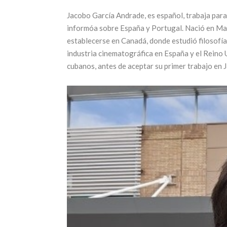
Jacobo García Andrade, es español, trabaja par
informóa sobre España y Portugal. Nació en Mad
Llega una nueva
establecerse en Canadá, donde estudió filosofía
edición de la
25 años
industria cinematográfica en España y el Reino 
feria más
ícon
cubanos, antes de aceptar su primer trabajo en 
esperada: Alta
turis
Gama by
Men
Sheraton
17 juni
17 julio, 2026
CONTINUAR
CONTINUAR LEYENDO