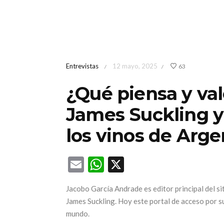
Entrevistas
12 mayo, 2025
63
/
/
¿Qué piensa y val
James Suckling y
los vinos de Arge
Email
WhatsApp
X
Jacobo García Andrade es editor principal del si
James Suckling. Hoy este portal de acceso por s
mundo.